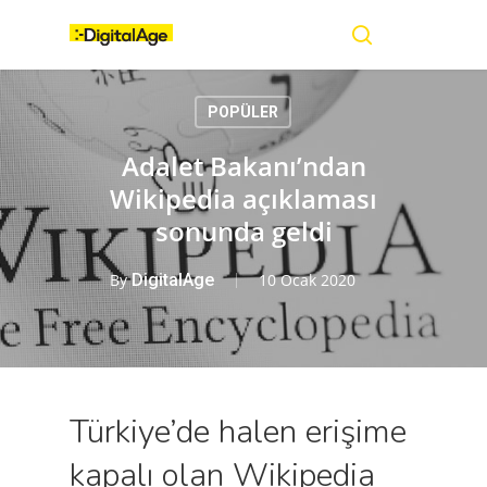
Skip
Menu
to
main
search
content
POPÜLER
Adalet Bakanı’ndan
Wikipedia açıklaması
sonunda geldi
By
DigitalAge
10 Ocak 2020
Türkiye’de halen erişime
kapalı olan Wikipedia