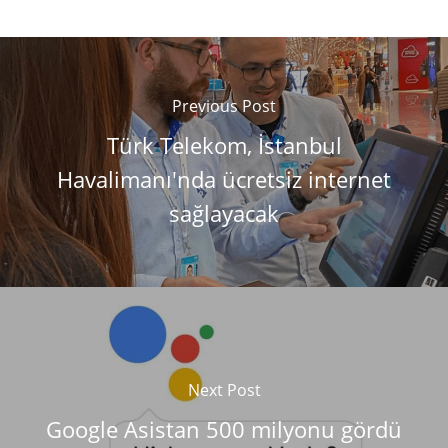
Previous Post
Türk Telekom, İstanbul
Havalimanı'nda ücretsiz internet
sağlayacak
Next Post
Google Asistan 500 milyonu gördü