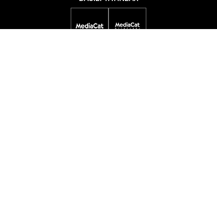
DİJİTAL YAYINLAR
ETKİNLİKLER
ÖDÜL PROGRAMLARI