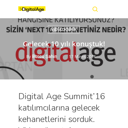
Skip
Menu
to
main
search
content
VİDEO HABER
Gelecek 10 yılı konuştuk!
By
Burcu Şahin
17 Mayıs 2016
Digital Age Summit’16
katılımcılarına gelecek
kehanetlerini sorduk.