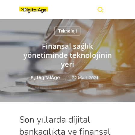
Skip
Menu
to
main
search
content
Teknoloji
Finansal sağlık
yönetiminde teknolojinin
yeri
By
DigitalAge
22 Mart 2021
Son yıllarda dijital
bankacılıkta ve finansal