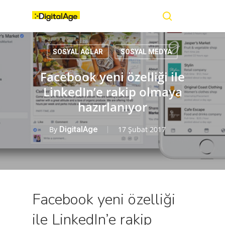
Skip
Menu
to
main
search
content
SOSYAL AĞLAR
SOSYAL MEDYA
Facebook yeni özelliği ile
LinkedIn’e rakip olmaya
hazırlanıyor
By
DigitalAge
17 Şubat 2017
Facebook yeni özelliği
ile LinkedIn’e rakip