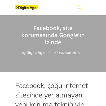
Skip
Menu
to
main
search
content
Facebook, site
korumasında Google’ın
izinde
By
DigitalAge
27 Haziran 2013
Facebook, çoğu internet
sitesinde yer almayan
yeni koruma tekniğiyle