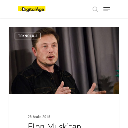
Skip
Menu
to
main
search
content
TEKNOLOJI
28 Aralık 2018
Elon Musk’tan