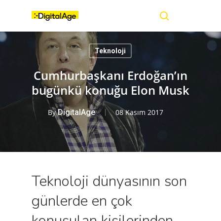
Skip
Menu
to
main
search
content
Teknoloji
Cumhurbaşkanı Erdoğan’ın
bugünkü konuğu Elon Musk
By
DigitalAge
08 Kasım 2017
Teknoloji dünyasının son
günlerde en çok
konuşulan kişilerinden