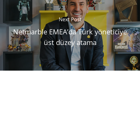
Next Post
Netmarble EMEA’da Türk yöneticiye
üst düzey atama