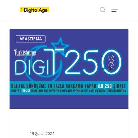
Skip
Menu
to
main
search
content
ARAŞTIRMA
19 Şubat 2024