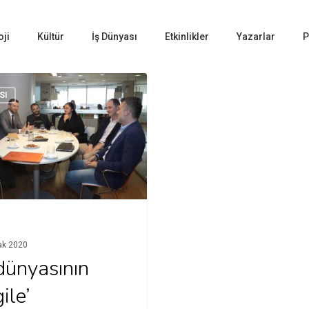
oji
Kültür
İş Dünyası
Etkinlikler
Yazarlar
P
SI
ak 2020
 dünyasının
ile’