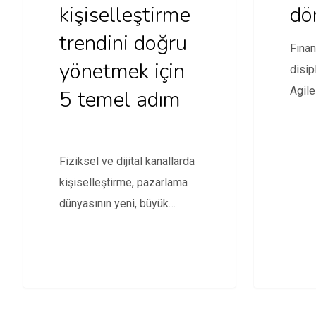
kişiselleştirme
dö
trendini doğru
Finan
yönetmek için
disip
Agile
5 temel adım
yönet
danış
eğit
Fiziksel ve dijital kanallarda
kişiselleştirme, pazarlama
dünyasının yeni, büyük
fırsatı. Pek çok şirket bunun
farkında…