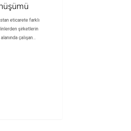
nüşümü
stan eticarete farklı
linlerden şirketlerin
 alanında çalışan
icileri ve bu alanda
manlık veren
menlerle…