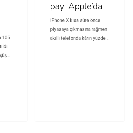
payı Apple’da
iPhone X kısa süre önce
piyasaya çıkmasına rağmen
da 105
akıllı telefonda kârın yüzde
ıldı.
35’ine sahip oldu.
şüş