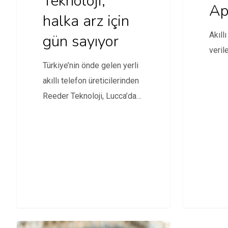
Teknoloji,
Ap
halka arz için
Akıll
gün sayıyor
verile
Türkiye’nin önde gelen yerli
akıllı telefon üreticilerinden
Reeder Teknoloji, Lucca’da
düzenlediği toplantıda basın
mensuplarıyla bir…