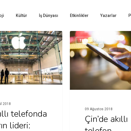
oji
Kültür
İş Dünyası
Etkinlikler
Yazarlar
P
JI
TEKNOLOJI
ül 2018
09 Ağustos 2018
llı telefonda
Çin’de akıllı
ın lideri:
telefon