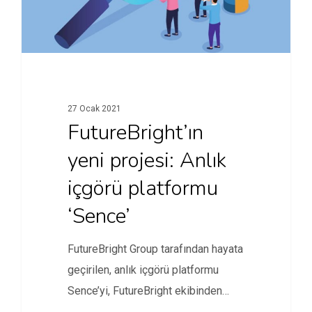
27 Ocak 2021
FutureBright’ın
yeni projesi: Anlık
içgörü platformu
‘Sence’
FutureBright Group tarafından hayata
geçirilen, anlık içgörü platformu
Sence’yi, FutureBright ekibinden
Güneş Can, Eray Biçici…