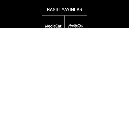
BASILI YAYINLAR
DİJİTAL YAYINLAR
ETKİNLİKLER
ÖDÜL PROGRAMLARI