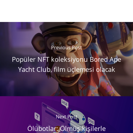
Previous Post
Popüler NFT koleksiyonu Bored Ape
Yacht Club, film üçlemesi olacak
Next Post
Ölübotlar: Ölmüş kişilerle