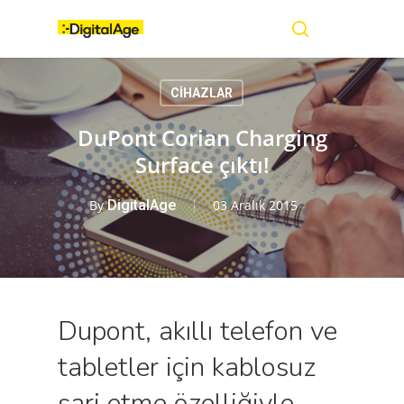
Skip
Menu
to
main
search
content
CİHAZLAR
DuPont Corian Charging
Surface çıktı!
By
DigitalAge
03 Aralık 2015
Dupont, akıllı telefon ve
tabletler için kablosuz
şarj etme özelliğiyle