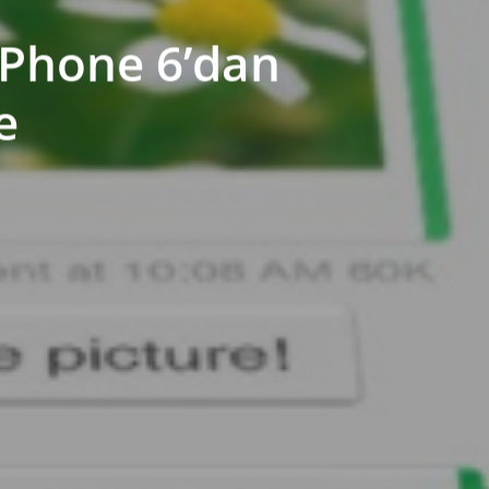
 iPhone 6’dan
e