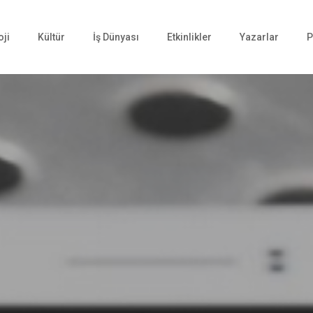
oji
Kültür
İş Dünyası
Etkinlikler
Yazarlar
P