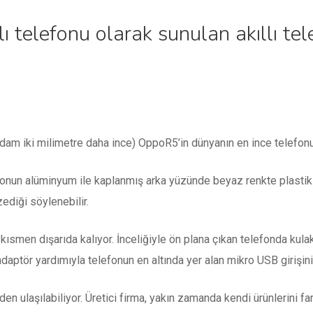
ı telefonu olarak sunulan akıllı tel
dam iki milimetre daha ince) OppoR5’in dünyanın en ince telefonu 
efonun alüminyum ile kaplanmış arka yüzünde beyaz renkte plastik bi
diği söylenebilir.
smen dışarıda kalıyor. İnceliğiyle ön plana çıkan telefonda kulaklı
r adaptör yardımıyla telefonun en altında yer alan mikro USB girişin
erden ulaşılabiliyor. Üretici firma, yakın zamanda kendi ürünlerini 