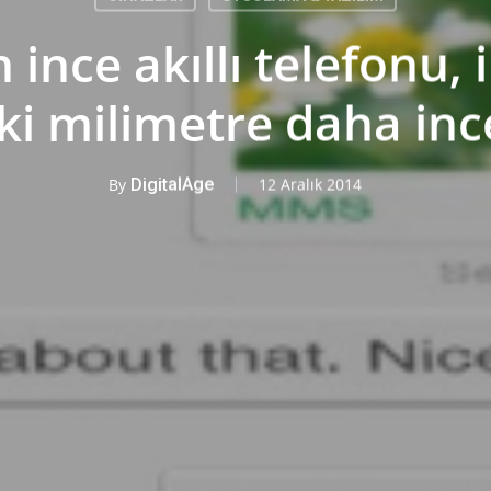
ince akıllı telefonu,
iki milimetre daha inc
By
DigitalAge
12 Aralık 2014