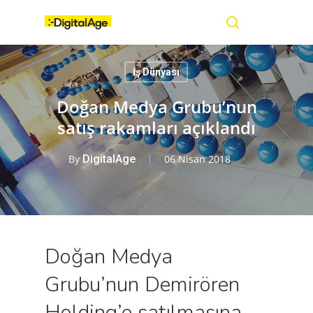
Skip
Menu
to
main
search
content
İş Dünyası
Doğan Medya Grubu’nun
satış rakamları açıklandı
By
DigitalAge
06 Nisan 2018
Doğan Medya
Grubu’nun Demirören
Holding’e satılmasına