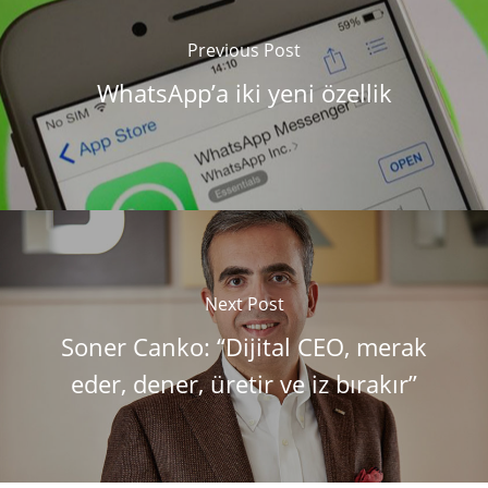
Previous Post
WhatsApp’a iki yeni özellik
Next Post
Soner Canko: “Dijital CEO, merak
eder, dener, üretir ve iz bırakır”