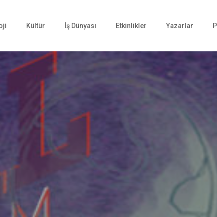
oji
Kültür
İş Dünyası
Etkinlikler
Yazarlar
P