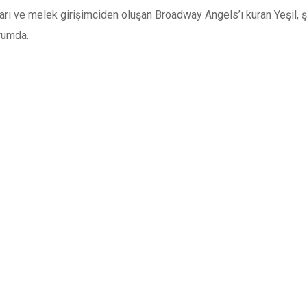
arı ve melek girişimciden oluşan Broadway Angels’ı kuran Yeşil, ş
rumda.
15
16
17
18
19
20
21
22
23
24
25
26
27
28
29
30