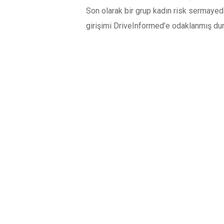
Son olarak bir grup kadın risk sermayed
girişimi DriveInformed’e odaklanmış du
Sayfalar:
1
2
3
4
5
6
7
8
9
10
11
12
13
14
YORUMLAR