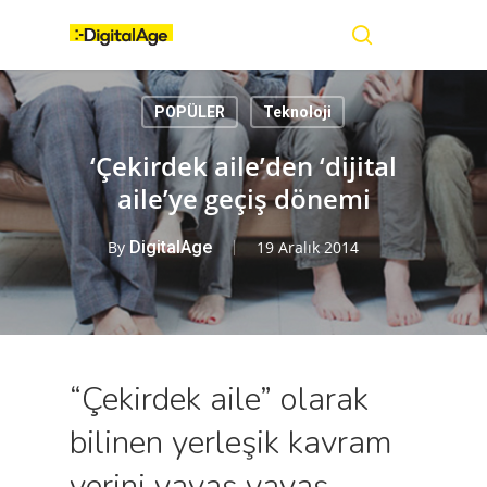
Skip
Menu
to
main
search
content
POPÜLER
Teknoloji
‘Çekirdek aile’den ‘dijital
aile’ye geçiş dönemi
By
DigitalAge
19 Aralık 2014
“Çekirdek aile” olarak
bilinen yerleşik kavram
yerini yavaş yavaş