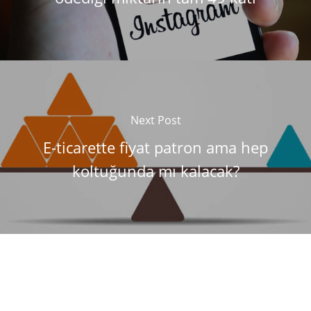
Next Post
E-ticarette fiyat patron ama hep
koltuğunda mı kalacak?