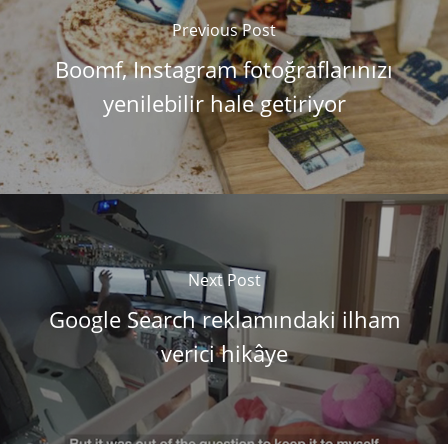
Previous Post
Boomf, Instagram fotoğraflarınızı
yenilebilir hale getiriyor
Next Post
Google Search reklamındaki ilham
verici hikâye