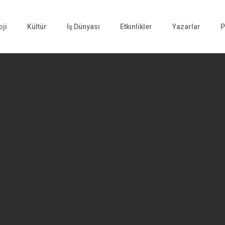
oji
Kültür
İş Dünyası
Etkinlikler
Yazarlar
P