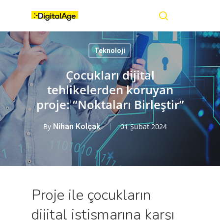
Skip
Menu
to
main
search
content
Teknoloji
Çocukları dijital
tehlikelerden koruyan
proje: “Noktaları Birleştir”
By
Nihan Kolçak
01 Şubat 2024
Proje ile çocukların
dijital istismarına karşı