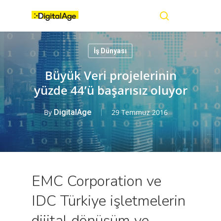
Skip
Menu
to
main
search
content
İş Dünyası
Büyük Veri projelerinin
yüzde 44’ü başarısız oluyor
By
DigitalAge
29 Temmuz 2016
EMC Corporation ve
IDC Türkiye işletmelerin
dijital dönüşüm ve