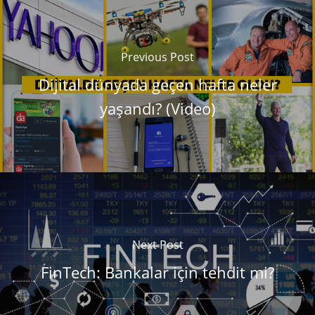
Previous Post
Dijital dünyada geçen hafta neler
yaşandı? (Video)
Next Post
FinTech: Bankalar için tehdit mi?