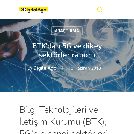
Skip
Menu
to
main
search
content
ARAŞTIRMA
BTK’dan 5G ve dikey
sektörler raporu
By
DigitalAge
18 Haziran 2018
Bilgi Teknolojileri ve
İletişim Kurumu (BTK),
5G’nin hangi sektörleri