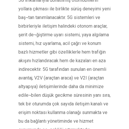
5G imkânlarıyla donatılmış otomobillerin
yollara çıkması ile birlikte sürüş deneyimi yeni
baş¬tan tanımlanacaktır. 5G sistemleri ve
birbirleriyle iletişim halindeki otonom araçlar,
şerit de¬ğiştirme uyarı sistemi, yaya algılama
sistemi, hız uyarlama, acil çağrı ve konum
bazlı hizmetler gibi özelliklerle hem trafiğin
akışını hızlandıracak hem de kazaları en aza
indirecektir. 5G tarafından sunulan en önemli
avantaj, V2V (araçtan araca) ve V2I (araçtan
altyapıya) iletişimlerinde daha da minimize
edile¬bilen düşük gecikme süresinin yanı sıra,
tek bir oturumda çok sayıda iletişim kanalı ve
erişim noktası kullanma olanağı sunmakta ve
bu da bağlantı yönetiminde ve hizmet