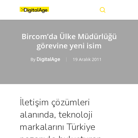
Skip
Menu
to
main
search
content
Bircom’da Ülke Müdürlüğü
görevine yeni isim
By
DigitalAge
19 Aralık 2011
İletişim çözümleri
alanında, teknoloji
markalarını Türkiye