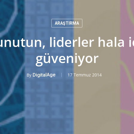
ARAŞTIRMA
 unutun, liderler hala 
güveniyor
By
DigitalAge
17 Temmuz 2014