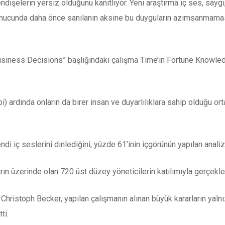
ndişelerin yersiz olduğunu kanıtlıyor. Yeni araştırma iç ses, saygı,
sonucunda daha önce sanılanın aksine bu duyguların azımsanmamas
siness Decisions” başlığındaki çalışma Time’ın Fortune Knowled
i) ardında onların da birer insan ve duyarlılıklara sahip olduğu orta
ndi iç seslerini dinlediğini, yüzde 61’inin içgörünün yapılan analizl
arın üzerinde olan 720 üst düzey yöneticilerin katılımıyla gerçekleş
hristoph Becker, yapılan çalışmanın alınan büyük kararların yalnız
ti.