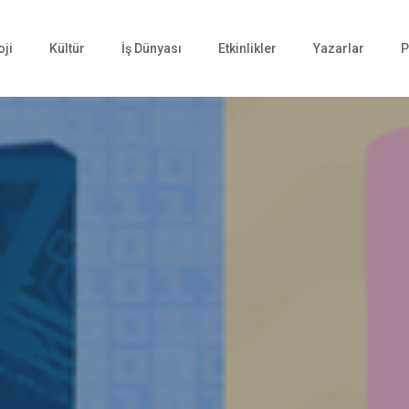
oji
Kültür
İş Dünyası
Etkinlikler
Yazarlar
P