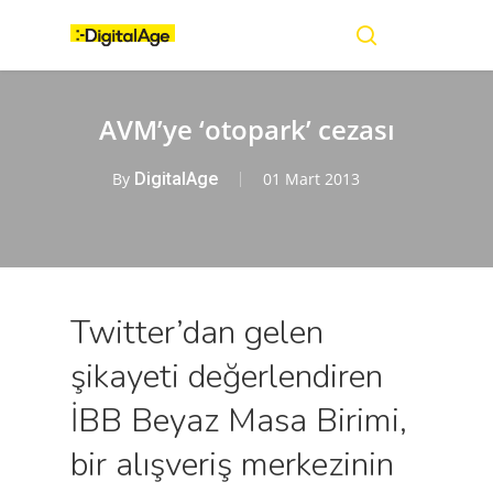
Skip
Menu
to
main
search
content
AVM’ye ‘otopark’ cezası
By
DigitalAge
01 Mart 2013
Twitter’dan gelen
şikayeti değerlendiren
İBB Beyaz Masa Birimi,
bir alışveriş merkezinin