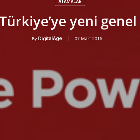
ATAMALAR
Türkiye’ye yeni gene
By
DigitalAge
07 Mart 2016