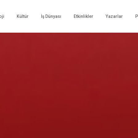
oji
Kültür
İş Dünyası
Etkinlikler
Yazarlar
P