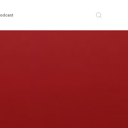
search
odcast