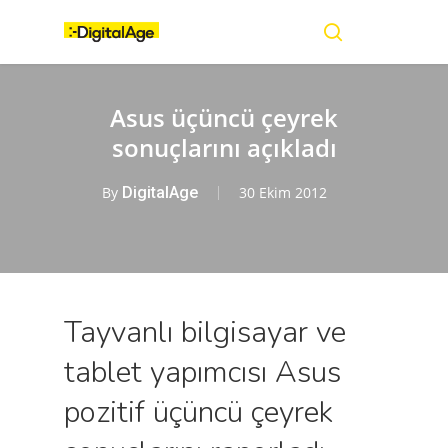
Skip
Menu
to
main
search
content
Asus üçüncü çeyrek
sonuçlarını açıkladı
By
DigitalAge
30 Ekim 2012
Tayvanlı bilgisayar ve
tablet yapımcısı Asus
pozitif üçüncü çeyrek