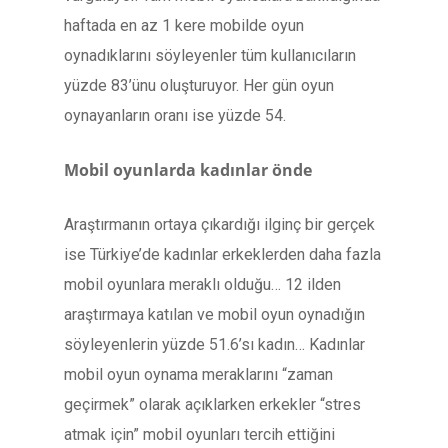
haftada en az 1 kere mobilde oyun
oynadıklarını söyleyenler tüm kullanıcıların
yüzde 83’ünu oluşturuyor. Her gün oyun
oynayanların oranı ise yüzde 54.
Mobil oyunlarda kadınlar önde
Araştırmanın ortaya çıkardığı ilginç bir gerçek
ise Türkiye’de kadınlar erkeklerden daha fazla
mobil oyunlara meraklı olduğu… 12 ilden
araştırmaya katılan ve mobil oyun oynadığın
söyleyenlerin yüzde 51.6’sı kadın… Kadınlar
mobil oyun oynama meraklarını “zaman
geçirmek” olarak açıklarken erkekler “stres
atmak için” mobil oyunları tercih ettiğini