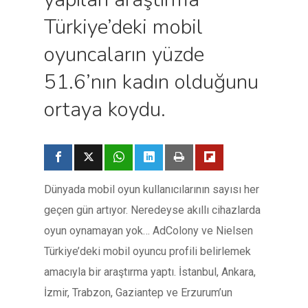
Türkiye’deki mobil
oyuncaların yüzde
51.6’nın kadın olduğunu
ortaya koydu.
Dünyada mobil oyun kullanıcılarının sayısı her
geçen gün artıyor. Neredeyse akıllı cihazlarda
oyun oynamayan yok… AdColony ve Nielsen
Türkiye’deki mobil oyuncu profili belirlemek
amacıyla bir araştırma yaptı. İstanbul, Ankara,
İzmir, Trabzon, Gaziantep ve Erzurum’un