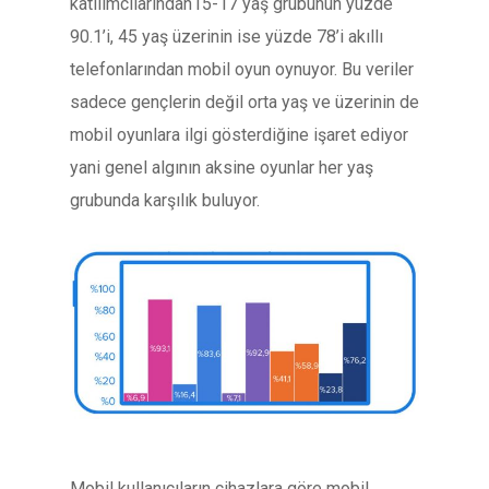
katılımcılarından15-17 yaş grubunun yüzde
90.1’i, 45 yaş üzerinin ise yüzde 78’i akıllı
telefonlarından mobil oyun oynuyor. Bu veriler
sadece gençlerin değil orta yaş ve üzerinin de
mobil oyunlara ilgi gösterdiğine işaret ediyor
yani genel algının aksine oyunlar her yaş
grubunda karşılık buluyor.
Mobil kullanıcıların cihazlara göre mobil