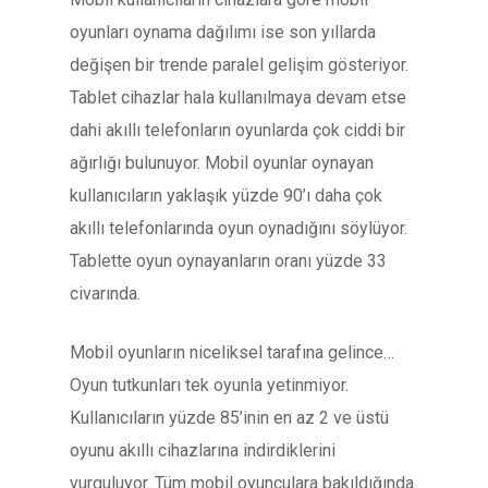
oyunları oynama dağılımı ise son yıllarda
değişen bir trende paralel gelişim gösteriyor.
Tablet cihazlar hala kullanılmaya devam etse
dahi akıllı telefonların oyunlarda çok ciddi bir
ağırlığı bulunuyor. Mobil oyunlar oynayan
kullanıcıların yaklaşık yüzde 90’ı daha çok
akıllı telefonlarında oyun oynadığını söylüyor.
Tablette oyun oynayanların oranı yüzde 33
civarında.
Mobil oyunların niceliksel tarafına gelince…
Oyun tutkunları tek oyunla yetinmiyor.
Kullanıcıların yüzde 85’inin en az 2 ve üstü
oyunu akıllı cihazlarına indirdiklerini
vurguluyor. Tüm mobil oyunculara bakıldığında