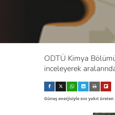
ODTÜ Kimya Bölümü Ö
inceleyerek aralarında
Güneş enerjisiyle sıvı yakıt ürete