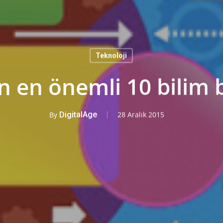
Teknoloji
in en önemli 10 bilim 
By
DigitalAge
28 Aralık 2015