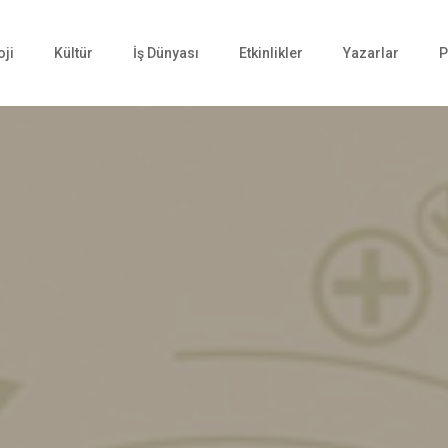
oji
Kültür
İş Dünyası
Etkinlikler
Yazarlar
P