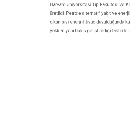
Harvard Üniversitesi Tıp Fakültesi ve Ki
üretildi. Petrole alternatif yakıt ve ener
çıkan sıvı enerji ihtiyaç duyulduğunda 
yokken yeni buluş geliştirildiği taktirde 
Sayfalar:
1
2
3
4
5
6
7
8
9
YORUMLAR