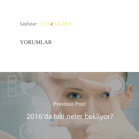
Sayfalar:
1
2
3
4
5
6
7
8
9
YORUMLAR
Previous Post
2016'da bizi neler bekliyor?