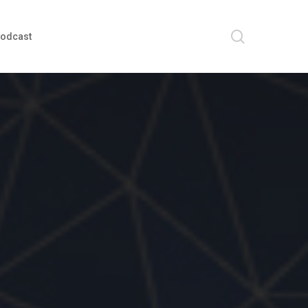
search
odcast