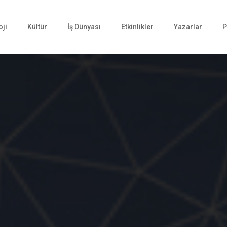
oji
Kültür
İş Dünyası
Etkinlikler
Yazarlar
P