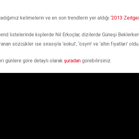
dığımız kelimelerin ve en son trendlerin yer aldığı ‘
2013 Zeitge
rend listelerinde kişilerde Nil Erkoçlar, dizilerde Güneşi Beklerke
ranan sözcükler ise sırasıyla ‘eokul’, ‘ösym’ ve ‘altın fiyatları’ oldu
eri günlere göre detaylı olarak
şuradan
görebilirsiniz.