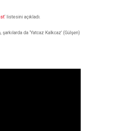
ist
‘ listesini açıkladı.
n, şarkılarda da ‘Yatcaz Kalkcaz’ (Gülşen)
.