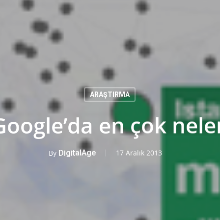
ARAŞTIRMA
Google’da en çok nele
By
DigitalAge
17 Aralık 2013