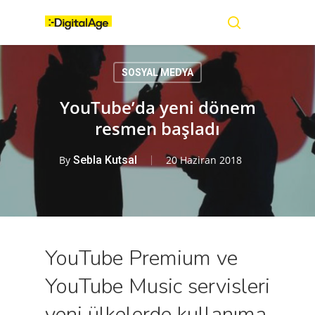
Skip
Menu
to
main
search
content
SOSYAL MEDYA
YouTube’da yeni dönem
resmen başladı
By
Sebla Kutsal
20 Haziran 2018
YouTube Premium ve
YouTube Music servisleri
yeni ülkelerde kullanıma