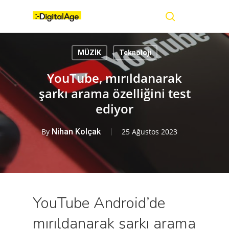
Skip
Menu
to
main
search
content
MÜZİK
Teknoloji
YouTube, mırıldanarak
şarkı arama özelliğini test
ediyor
By
Nihan Kolçak
25 Ağustos 2023
YouTube Android’de
mırıldanarak şarkı arama