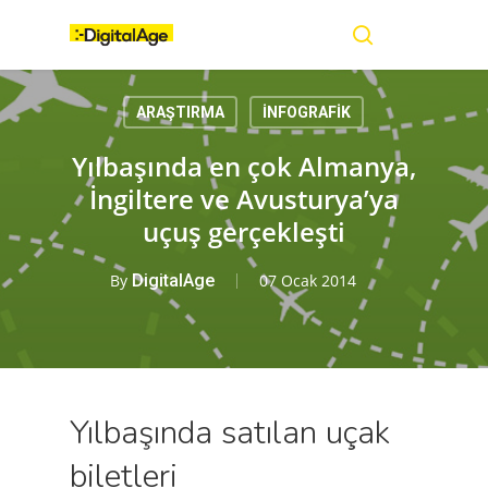
Skip
Menu
to
main
search
content
ARAŞTIRMA
İNFOGRAFİK
Yılbaşında en çok Almanya,
İngiltere ve Avusturya’ya
uçuş gerçekleşti
By
DigitalAge
07 Ocak 2014
Yılbaşında satılan uçak
biletleri