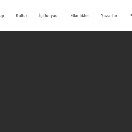
oji
Kültür
İş Dünyası
Etkinlikler
Yazarlar
P