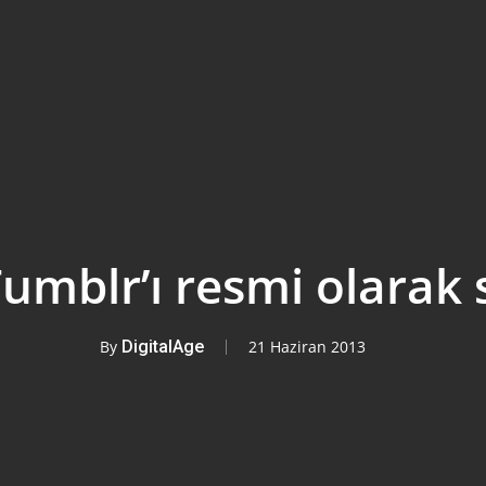
umblr’ı resmi olarak s
By
DigitalAge
21 Haziran 2013