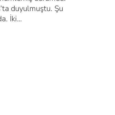
s’ta duyulmuştu. Şu
a. İki…