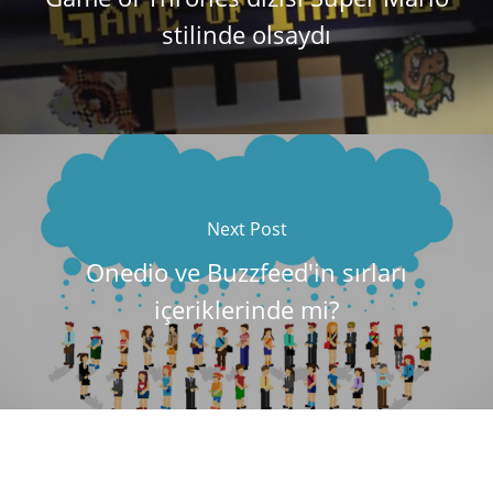
stilinde olsaydı
Next Post
Onedio ve Buzzfeed'in sırları
içeriklerinde mi?