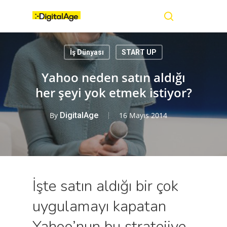
Skip
Menu
to
main
search
content
İş Dünyası
START UP
Yahoo neden satın aldığı
her şeyi yok etmek istiyor?
By
DigitalAge
16 Mayıs 2014
İşte satın aldığı bir çok
uygulamayı kapatan
Yahoo’nun bu stratejiye