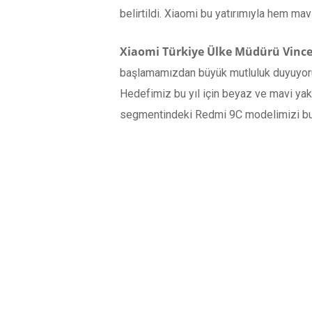
belirtildi. Xiaomi bu yatırımıyla hem m
Xiaomi Türkiye Ülke Müdürü Vinc
başlamamızdan büyük mutluluk duyuyoruz
Hedefimiz bu yıl için beyaz ve mavi yaka
segmentindeki Redmi 9C modelimizi bu fa
Store’larımızın sayısını da 100’e ulaştı
sunuyoruz. Aynı şekilde 2019 yılından ber
ediyoruz” dedi.