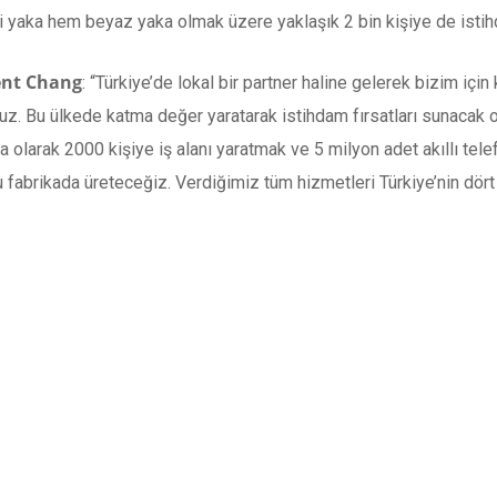
avi yaka hem beyaz yaka olmak üzere yaklaşık 2 bin kişiye de ist
ent Chang
: “Türkiye’de lokal bir partner haline gelerek bizim içi
. Bu ülkede katma değer yaratarak istihdam fırsatları sunacak 
 olarak 2000 kişiye iş alanı yaratmak ve 5 milyon adet akıllı telef
brikada üreteceğiz. Verdiğimiz tüm hizmetleri Türkiye’nin dört b
rmayı hedefliyoruz. Sürecin başından beri desteğini esirgemeyen b
i bizi Türkiye’nin en sevilen telefon markalarından biri haline ge