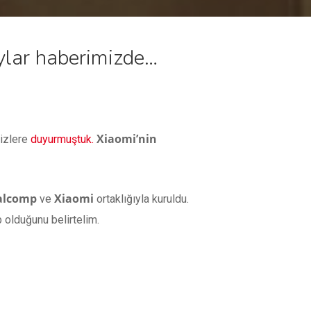
aylar haberimizde…
Xiaomi’nin
sizlere
duyurmuştuk.
alcomp
Xiaomi
ve
ortaklığıyla kuruldu.
p olduğunu belirtelim.