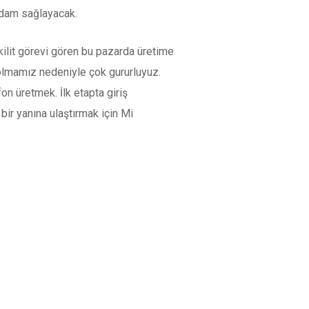
ihdam sağlayacak.
n kilit görevi gören bu pazarda üretime
olmamız nedeniyle çok gururluyuz.
on üretmek. İlk etapta giriş
ir yanına ulaştırmak için Mi
akanlıklarımıza şükranlarımızı
tiren kullanıcılarımıza da teşekkür