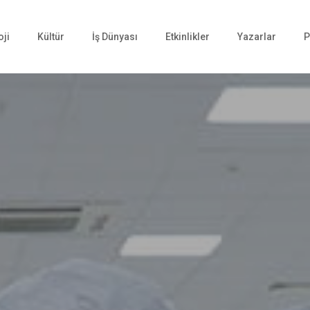
oji
Kültür
İş Dünyası
Etkinlikler
Yazarlar
P