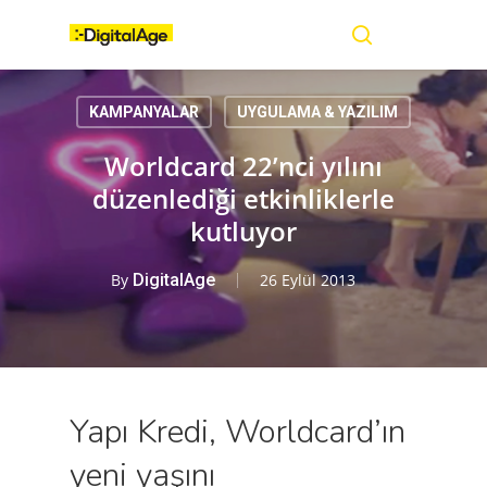
Skip
Menu
to
main
search
content
KAMPANYALAR
UYGULAMA & YAZILIM
Worldcard 22’nci yılını
düzenlediği etkinliklerle
kutluyor
By
DigitalAge
26 Eylül 2013
Yapı Kredi, Worldcard’ın
yeni yaşını