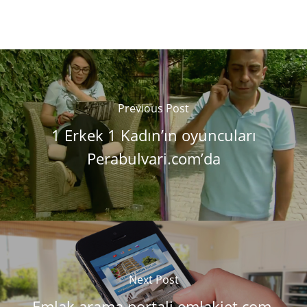
Previous Post
1 Erkek 1 Kadın’ın oyuncuları
Perabulvari.com’da
Next Post
Emlak arama portali emlakjet.com,