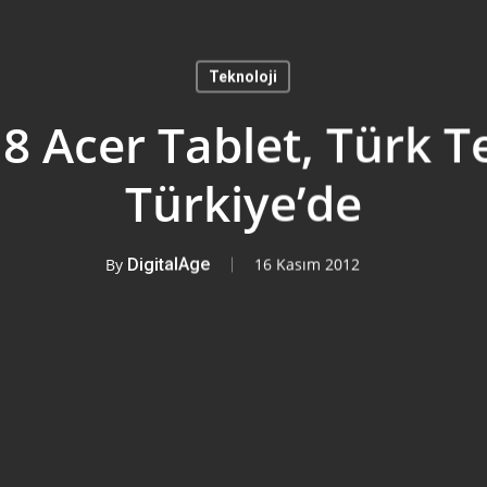
Teknoloji
 Acer Tablet, Türk T
Türkiye’de
By
DigitalAge
16 Kasım 2012