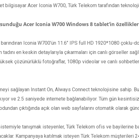
t bilgisayar Acer Iconia W700, Türk Telekom tarafından teknoloji 
sunduğu Acer Iconia W700 Windows 8 tablet’in özellikleri
i barındıran Iconia W700’ün 11.6’’ IPS full HD 1920*1080 çoklu-do
rin tadını en keskin detaylarıyla çıkarmaları için canlı görseller
ksek çözünürlüklü fotoğraflar, 1080p videolar ve canlı sohbetler
lmeyi sağlayan Instant On, Always Connect teknolojisine sahip. 
ıyor ve 2.5 saniyede internete bağlanabiliyor. Tüm gün kesintisi
undan çıktığında açık olan web sayfalarını otomatik olarak günc
istemiyle tanışmak isteyenler, Türk Telekom ofis ve bayilerine b
yacaklar. Kampanyaya katılmak isteyen Türk Telekom müşterileri 