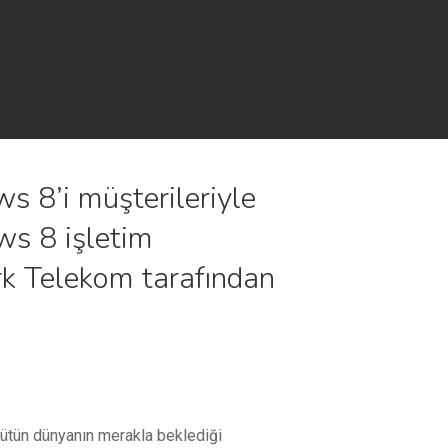
s 8’i müşterileriyle
ws 8 işletim
rk Telekom tarafından
ütün dünyanın merakla beklediği