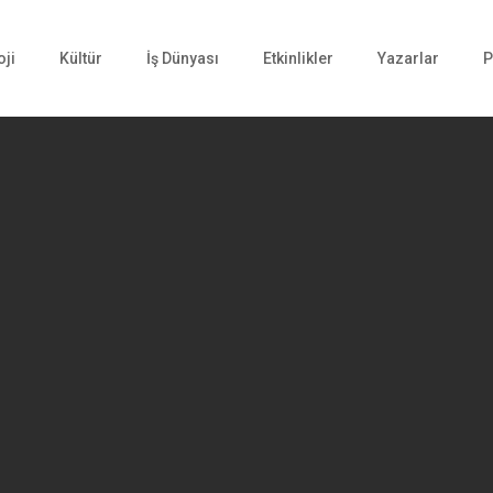
oji
Kültür
İş Dünyası
Etkinlikler
Yazarlar
P