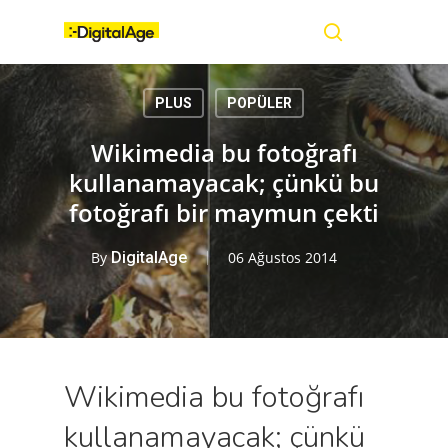
Skip
Menu
to
main
search
content
PLUS
POPÜLER
Wikimedia bu fotoğrafı
kullanamayacak; çünkü bu
fotoğrafı bir maymun çekti
By
DigitalAge
06 Ağustos 2014
Wikimedia bu fotoğrafı
kullanamayacak; çünkü