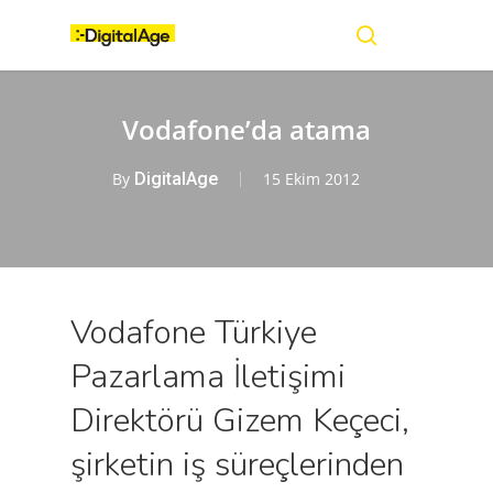
Skip
Menu
to
main
search
content
Vodafone’da atama
By
DigitalAge
15 Ekim 2012
Vodafone Türkiye
Pazarlama İletişimi
Direktörü Gizem Keçeci,
şirketin iş süreçlerinden