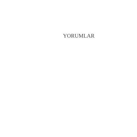
YORUMLAR
Pre
Spotify’a her 3 saniyede 1 ye