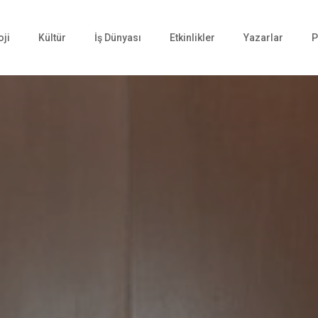
oji
Kültür
İş Dünyası
Etkinlikler
Yazarlar
P