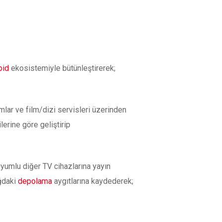
oid
ekosistemiyle bütünleştirerek;
mlar ve film/dizi servisleri üzerinden
lerine göre geliştirip
uyumlu diğer TV cihazlarına yayın
ağdaki
depolama
aygıtlarına kaydederek;