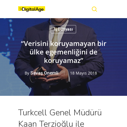
Skip
Menu
to
main
search
content
İş Dünyası
“Verisini koruyamayan bir
ülke egemenliğini de
koruyamaz”
By
Savaş Önemli
18 Mayıs 2018
Turkcell Genel Müdürü
Kaan Terzioğlu ile