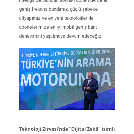
niteliğinde. Bundan sonraki dönemde de en
geniş frekans bandımız, güçlü şebeke
altyapımız ve en yeni teknolojiler ile
abonelerimize en iyi mobil geniş bant
deneyimini yaşatmaya devam edeceğiz.
Teknoloji Zirvesi’nde “Dijital Zekâ” isimli