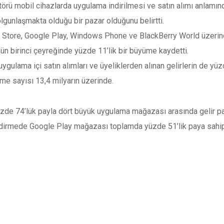
rü mobil cihazlarda uygulama indirilmesi ve satın alımı anlamında
gunlaşmakta olduğu bir pazar olduğunu belirtti.
p Store, Google Play, Windows Phone ve BlackBerry World üzerin
ün birinci çeyreğinde yüzde 11’lik bir büyüme kaydetti.
uygulama içi satın alımları ve üyeliklerden alınan gelirlerin de y
e sayısı 13,4 milyarın üzerinde.
zde 74’lük payla dört büyük uygulama mağazası arasında gelir pa
dirmede Google Play mağazası toplamda yüzde 51’lik paya sahi