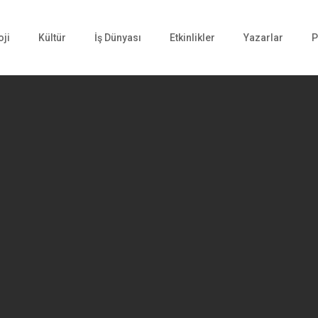
oji
Kültür
İş Dünyası
Etkinlikler
Yazarlar
P