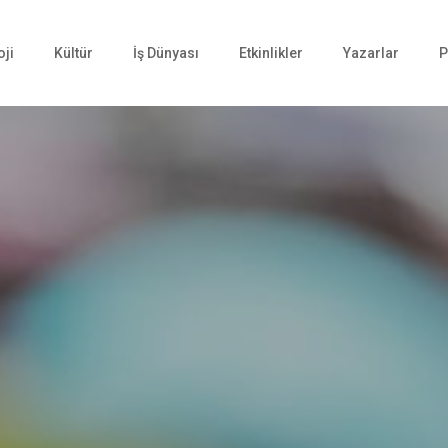
oji
Kültür
İş Dünyası
Etkinlikler
Yazarlar
P