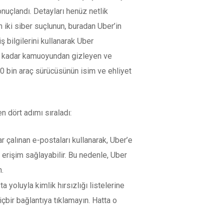
onuçlandı. Detayları henüz netlik
n iki siber suçlunun, buradan Uber’in
 bilgilerini kullanarak Uber
üne kadar kamuoyundan gizleyen ve
00 bin araç sürücüsünün isim ve ehliyet
 dört adımı sıraladı:
r çalınan e-postaları kullanarak, Uber’e
 erişim sağlayabilir. Bu nedenle, Uber
n.
a yoluyla kimlik hırsızlığı listelerine
çbir bağlantıya tıklamayın. Hatta o