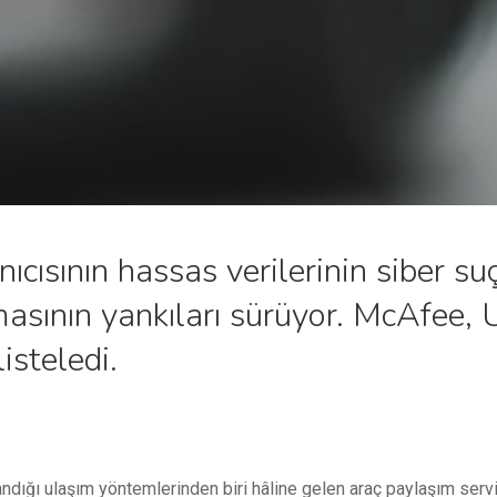
cısının hassas verilerinin siber suç
asının yankıları sürüyor. McAfee, U
listeledi.
llandığı ulaşım yöntemlerinden biri hâline gelen araç paylaşım ser