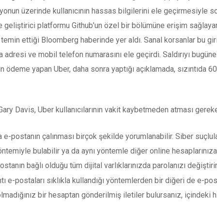
 milyonun üzerinde kullanıcının hassas bilgilerini ele geçirmesiyle s
e geliştirici platformu Github’un özel bir bölümüne erişim sağlaya
emin ettiği Bloomberg haberinde yer aldı. Sanal korsanlar bu giriş
sta adresi ve mobil telefon numarasını ele geçirdi. Saldırıyı bug
için ödeme yapan Uber, daha sonra yaptığı açıklamada, sızıntıda 6
ry Davis, Uber kullanıcılarının vakit kaybetmeden atması gereken
 e-postanın çalınması birçok şekilde yorumlanabilir. Siber suçlula
öntemiyle bulabilir ya da aynı yöntemle diğer online hesaplarınıza
ostanın bağlı olduğu tüm dijital varlıklarınızda parolanızı değiştiri
ntı e-postaları sıklıkla kullandığı yöntemlerden bir diğeri de e-post
adığınız bir hesaptan gönderilmiş iletiler bulursanız, içindeki hi