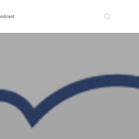
search
odcast