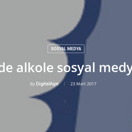
SOSYAL MEDYA
de alkole sosyal med
By
DigitalAge
23 Mart 2017