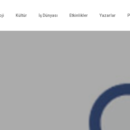
oji
Kültür
İş Dünyası
Etkinlikler
Yazarlar
P