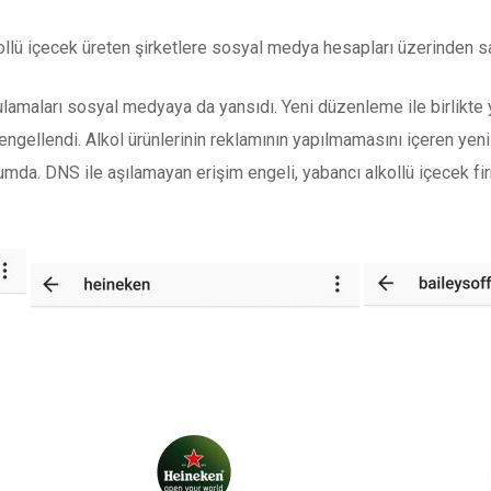
ollü içecek üreten şirketlere sosyal medya hesapları üzerinden 
lamaları sosyal medyaya da yansıdı. Yeni düzenleme ile birlikte y
ngellendi. Alkol ürünlerinin reklamının yapılmamasını içeren yen
mda. DNS ile aşılamayan erişim engeli, yabancı alkollü içecek fi