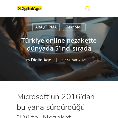
Skip
Menu
to
main
search
content
ARAŞTIRMA
Teknoloji
Türkiye online nezakette
dünyada 5’inci sırada
By
DigitalAge
12 Şubat 2021
Microsoft’un 2016’dan
bu yana sürdürdüğü
“Dijital Nezaket