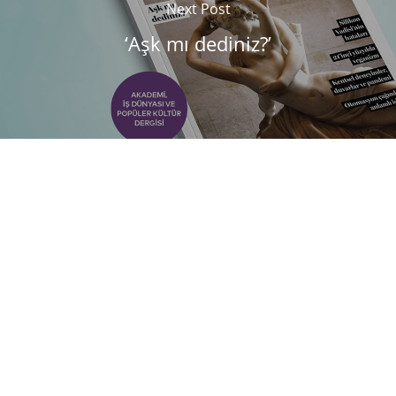
Next Post
‘Aşk mı dediniz?’