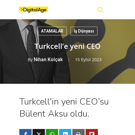
Skip
Menu
to
main
search
content
ATAMALAR
İş Dünyası
Turkcell’e yeni CEO
By
Nihan Kolçak
15 Eylül 2023
Turkcell’in yeni CEO’su
Bülent Aksu oldu.