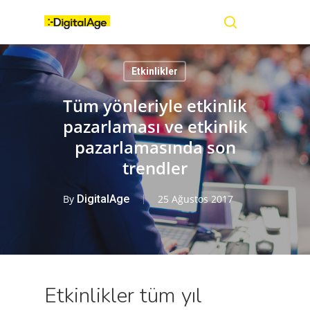
Skip
Menu
to
main
search
content
Etkinlikler
Tüm yönleriyle etkinlik
pazarlaması ve etkinlik
pazarlamasında son
trendler
By
DigitalAge
25 Ağustos 2017
Etkinlikler tüm yıl