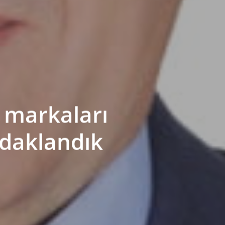
n markaları
odaklandık