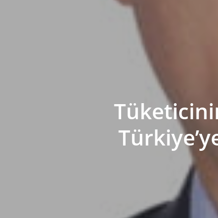
Tüketicini
Türkiye’y