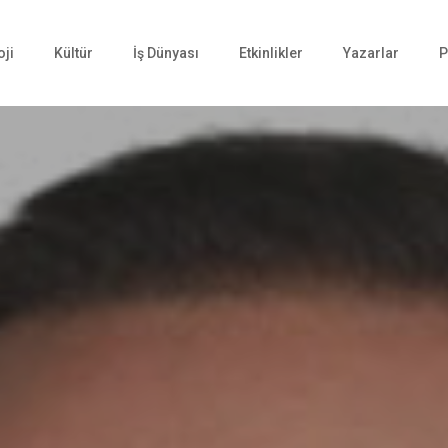
oji
Kültür
İş Dünyası
Etkinlikler
Yazarlar
P