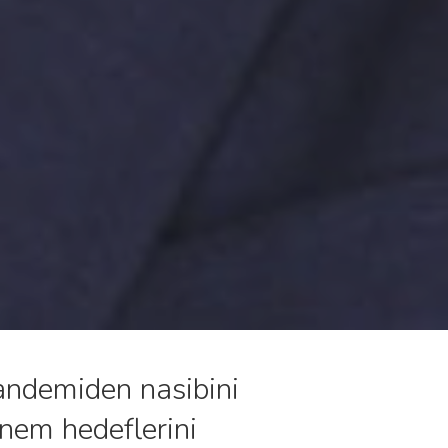
andemiden nasibini
nem hedeflerini