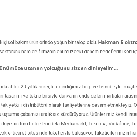
Hakman Elektro
işisel bakım ürünlerinde yoğun bir talep oldu.
 sektörünü hem de firmanın önümüzdeki dönem hedeflerini konuş
günümüze uzanan yolcuğunu sizden dinleyelim…
nda atıldı. 29 yıllık süreçte edindiğimiz bilgi ve tecrübeyle, müşt
r biri tasarımı ve teknolojisiyle dünyanın önde gelen markaları ara
ın tek yetkili distribütörü olarak faaliyetlerine devam etmekteyiz. 
 buluşturma çabamızı aralıksız sürdürüyoruz. Ürünlerimiz kendi int
, Türkiye’nin tüm bölgelerindeki Mediamarkt, Teknosa, Vodafone, T
ok e-ticaret sitesinde tüketiciyle buluşuyor. Tüketicilerimizin her 