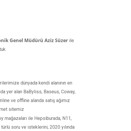
nik Genel Müdürü Aziz Süzer
ile
tuk.
erilerimize dünyada kendi alanının en
sında yer alan BaByliss, Baseus, Coway,
Online ve offline alanda satış ağımız
ernet sitemiz
roy mağazaları ile Hepsiburada, N11,
türlü soru ve isteklerini, 2020 yılında