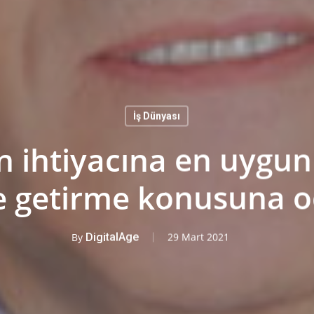
İş Dünyası
n ihtiyacına en uygu
e getirme konusuna 
By
DigitalAge
29 Mart 2021